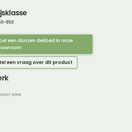
ijsklasse
50
-
850
oel een donzen dekbed in onze
howroom
tel een vraag over dit product
rk