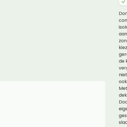
Don
com
iso
aan
zon
kie
ger
de 
ver
nie
ook
Met
dek
Doo
eig
ges
sla