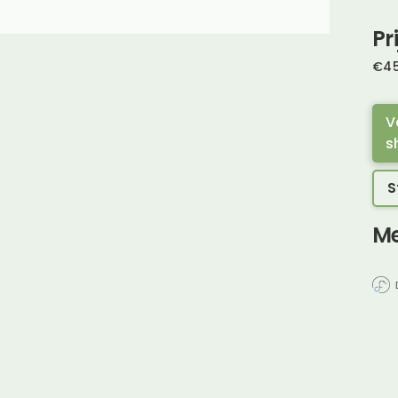
Pr
€
4
V
s
S
Me