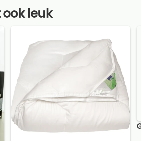
t ook leuk
G