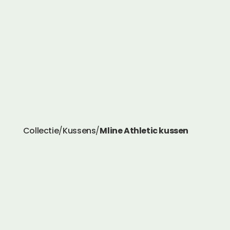
Collectie
/
Kussens
/
Mline Athletic kussen