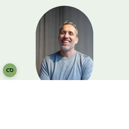
Wouter Cornelisse
Persoonlijk Slaap- &
Stijladvies