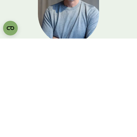
Wouter Cornelisse
Persoonlijk Slaap- &
Stijladvies
In onze showroom nemen we de tijd om
samen te ontdekken welk bed en welke
materialen bij jouw lichaam en slaapkamer
passen — rustig, met aandacht en onder een
kop koffie. Wouter ontvangt je graag in onze
showroom!